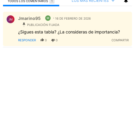
LOS MÁS RECIENTES
TODOS LOS COMENTARIOS
1
Todos los comentarios
Comentario de Jmarino95.
Jmarino95
M
16 DE FEBRERO DE 2026
JM
PUBLICACIÓN FIJADA
¿Sigues esta tabla? ¿La consideras de importancia?
RESPONDER
0
0
COMPARTIR
PUBLICIDAD