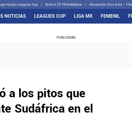
aje Huiqui Leagues Cup
Dichos DT Philadelphia
Alineación Cruz Azul – Fila
S NOTICIAS
LEAGUES CUP
LIGA MX
FEMENIL
F
OS FRENTES
CELESTES
PUBLICIDAD
emenil
Joel Huiqui
Básicas
Erik Lira
 Hidalgo
Charly Rodríguez
ó a los pitos que
te Sudáfrica en el
l