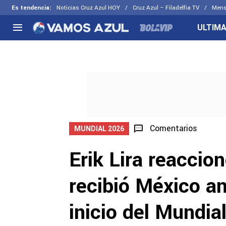
Es tendencia
:
Noticias Cruz Azul HOY
Cruz Azul – Filadelfia TV
Mens
ULTIMA
NACIONAL
FUERA DE LA LIGA
LOS OTR
Liga MX
Concachampions
Futbol F
Apertura 2026
Leagues Cup
Fuerzas 
Más noticias
EX Cruz Azul
Cruz Azul
Selección Mexicana
Comentarios
MUNDIAL 2026
Erik Lira reaccion
recibió México an
inicio del Mundia