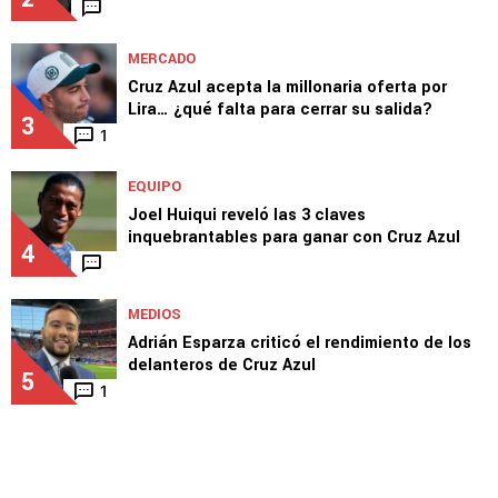
MERCADO
Lira rechaza a Al Jazira y se mantiene firme
por Europa
2
MERCADO
Cruz Azul acepta la millonaria oferta por
Lira… ¿qué falta para cerrar su salida?
3
1
EQUIPO
Joel Huiqui reveló las 3 claves
inquebrantables para ganar con Cruz Azul
4
MEDIOS
Adrián Esparza criticó el rendimiento de los
delanteros de Cruz Azul
5
1