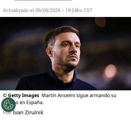
delanteros de Cruz Azul
David Faitelson criticó a Erik Lira por elegir la
liga árabe sobre Europa
Actualizado el
08/08/2026 - 19:24hs CST
©
Getty Images
Martín Anselmi sigue armando su
equipo en España.