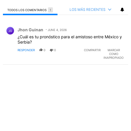
LOS MÁS RECIENTES
TODOS LOS COMENTARIOS
1
Todos los comentarios
Comentario de Jhon Guinan.
Jhon Guinan
JUNE 4, 2026
JG
¿Cuál es tu pronóstico para el amistoso entre México y
Serbia?
RESPONDER
0
0
COMPARTIR
MARCAR
COMO
INAPROPIADO
PUBLICIDAD