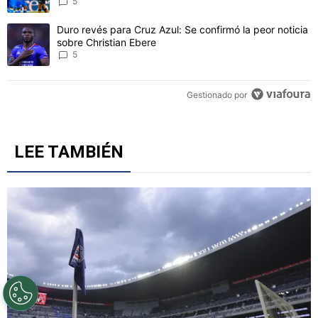
CONVERSACIONES ACTIVAS
Este listado muestra los artículos con más comentarios en los último
Un artículo de tendencia con el título "Cruz Azul 2-3 Atlante: gol
Cruz Azul 2-3 Atlante: goles, videos y resumen por la
Jornada 3 del Torneo Apertura 2026
5
Un artículo de tendencia con el título "Duro revés para Cruz Azul: 
Duro revés para Cruz Azul: Se confirmó la peor noticia
sobre Christian Ebere
5
Gestionado por
LEE TAMBIÉN