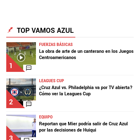
La aceptación de una de las ofertas presentadas en esta página
TOP VAMOS AZUL
puede dar lugar a un pago a
Vamos Azul
. Este pago puede influir en
cómo y dónde aparecen los operadores de juego en la página y en el
FUERZAS BÁSICAS
orden en que aparecen, pero no influye en nuestras evaluaciones.
La obra de arte de un canterano en los Juegos
Centroamericanos
1
LEAGUES CUP
¿Cruz Azul vs. Philadelphia va por TV abierta?
Cómo ver la Leagues Cup
2
EQUIPO
Reportan que Mier podría salir de Cruz Azul
por las decisiones de Huiqui
3