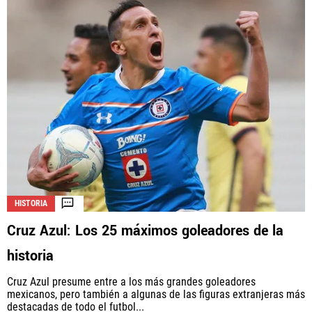
QUIENES SOMOS
|
STAFF
|
CONTACTO
Este portal es una sección especial del portal Bolavip.com
con información destinada a los fans del Club.
Esta sección no tiene relación alguna con el Club. Para visitar
el sitio oficial
haz click aquí
Términos y Condiciones
Políticas de Privacidad
Política Editorial
Ad Choices
HISTORIA
Cruz Azul: Los 25 máximos goleadores de la
Vamos Azul, al igual que Futbol Sites, es una
historia
compañía perteneciente a Better Collective. Todos
los derechos reservados.
Cruz Azul presume entre a los más grandes goleadores
mexicanos, pero también a algunas de las figuras extranjeras más
destacadas de todo el futbol...