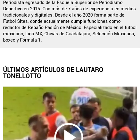
Periodista egresado de la Escuela Superior de Periodismo
Deportivo en 2015. Con más de 7 años de experiencia en medios
tradicionales y digitales. Desde el año 2020 forma parte de
Futbol Sites, donde actualmente cumple funciones como
QUIENES SOMOS
|
STAFF
|
CONTACTO
redactor de Rebaño Pasión de México. Especializado en el futbol
mexicano, Liga MX, Chivas de Guadalajara, Selección Mexicana,
Este portal es una sección especial del portal Bolavip.com
boxeo y Fórmula 1.
con información destinada a los fans del Club.
Esta sección no tiene relación alguna con el Club. Para visitar
el sitio oficial
haz click aquí
ÚLTIMOS ARTÍCULOS DE LAUTARO
TONELLOTTO
Términos y Condiciones
Políticas de Privacidad
Política Editorial
Ad Choices
Vamos Azul, al igual que Futbol Sites, es una
compañía perteneciente a Better Collective. Todos
los derechos reservados.