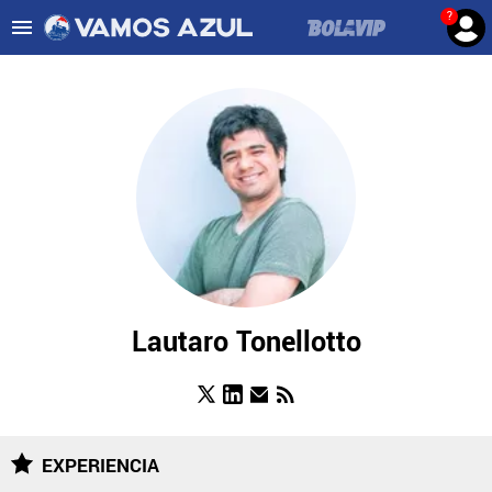
?
Es tendencia
:
Noticias Cruz Azul HOY
Cruz Azul – Filadelfia TV
ULTIMAS NOTICIAS
LEAGUES CUP
LIGA MX
FEMENIL
FUERZAS BÁSICAS
Lautaro Tonellotto
MERCADO DE FICHAJES
OPINIÓN
EXPERIENCIA