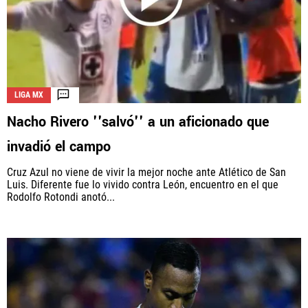
La aceptación de una de las ofertas presentadas en esta página
puede dar lugar a un pago a
Vamos Azul
. Este pago puede influir en
cómo y dónde aparecen los operadores de juego en la página y en el
LIGA MX
orden en que aparecen, pero no influye en nuestras evaluaciones.
Nacho Rivero ''salvó'' a un aficionado que
invadió el campo
Cruz Azul no viene de vivir la mejor noche ante Atlético de San
Luis. Diferente fue lo vivido contra León, encuentro en el que
Rodolfo Rotondi anotó...