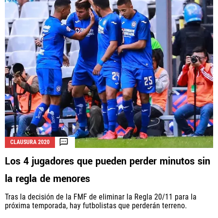
QUIENES SOMOS
|
STAFF
|
CONTACTO
Este portal es una sección especial del portal Bolavip.com
con información destinada a los fans del Club.
Esta sección no tiene relación alguna con el Club. Para visitar
el sitio oficial
haz click aquí
Términos y Condiciones
Políticas de Privacidad
Política Editorial
Ad Choices
CLAUSURA 2020
Los 4 jugadores que pueden perder minutos sin
Vamos Azul, al igual que Futbol Sites, es una
la regla de menores
compañía perteneciente a Better Collective. Todos
los derechos reservados.
Tras la decisión de la FMF de eliminar la Regla 20/11 para la
próxima temporada, hay futbolistas que perderán terreno.