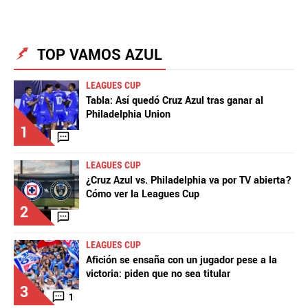
TOP VAMOS AZUL
La aceptación de una de las ofertas presentadas en esta página
puede dar lugar a un pago a
Vamos Azul
. Este pago puede influir en
LEAGUES CUP
cómo y dónde aparecen los operadores de juego en la página y en el
Tabla: Así quedó Cruz Azul tras ganar al
orden en que aparecen, pero no influye en nuestras evaluaciones.
Philadelphia Union
1
LEAGUES CUP
¿Cruz Azul vs. Philadelphia va por TV abierta?
Cómo ver la Leagues Cup
2
LEAGUES CUP
Afición se ensaña con un jugador pese a la
victoria: piden que no sea titular
3
1