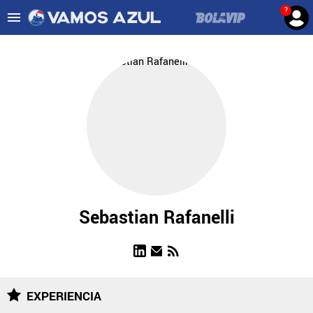
?
Es tendencia
:
Noticias Cruz Azul HOY
Cruz Azul – Filadelfia TV
ULTIMAS NOTICIAS
LEAGUES CUP
LIGA MX
FEMENIL
FUERZAS BÁSICAS
Sebastian Rafanelli
MERCADO DE FICHAJES
OPINIÓN
EXPERIENCIA