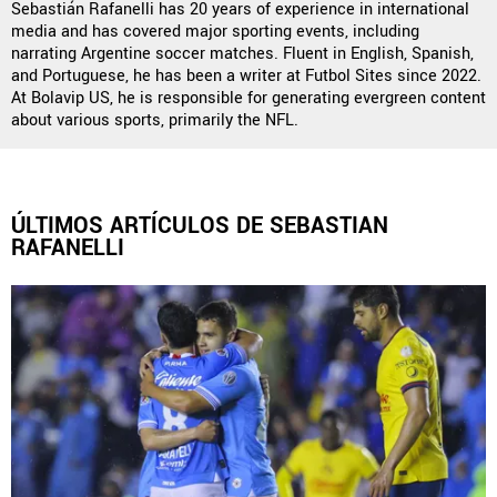
Sebastián Rafanelli has 20 years of experience in international
media and has covered major sporting events, including
narrating Argentine soccer matches. Fluent in English, Spanish,
and Portuguese, he has been a writer at Futbol Sites since 2022.
QUIENES SOMOS
|
STAFF
|
CONTACTO
At Bolavip US, he is responsible for generating evergreen content
about various sports, primarily the NFL.
Este portal es una sección especial del portal Bolavip.com
con información destinada a los fans del Club.
Esta sección no tiene relación alguna con el Club. Para visitar
el sitio oficial
haz click aquí
ÚLTIMOS ARTÍCULOS DE SEBASTIAN
RAFANELLI
Términos y Condiciones
Políticas de Privacidad
Política Editorial
Ad Choices
Vamos Azul, al igual que Futbol Sites, es una
compañía perteneciente a Better Collective. Todos
los derechos reservados.