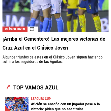
La aceptación de una de las ofertas presentadas en esta página
puede dar lugar a un pago a
Vamos Azul
. Este pago puede influir en
CLÁSICO JOVEN
cómo y dónde aparecen los operadores de juego en la página y en el
orden en que aparecen, pero no influye en nuestras evaluaciones.
¡Arriba el Cementero! Las mejores victorias de
Cruz Azul en el Clásico Joven
Algunos triunfos celestes en el Clásico Joven siguen haciendo
sufrir a los seguidores de las Águilas.
TOP VAMOS AZUL
LEAGUES CUP
Afición se ensaña con un jugador pese a la
victoria: piden que no sea titular