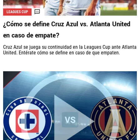
LEAGUES CUP
¿Cómo se define Cruz Azul vs. Atlanta United
La aceptación de una de las ofertas presentadas en esta página
puede dar lugar a un pago a
Vamos Azul
. Este pago puede influir en
en caso de empate?
cómo y dónde aparecen los operadores de juego en la página y en el
orden en que aparecen, pero no influye en nuestras evaluaciones.
Cruz Azul se juega su continuidad en la Leagues Cup ante Atlanta
United. Entérate cómo se define en caso de que empaten.