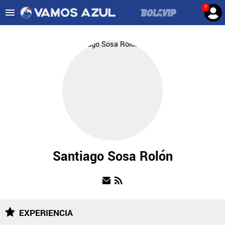
?
Es tendencia
:
Noticias Cruz Azul HOY
Cruz Azul – Filadelfia TV
ULTIMAS NOTICIAS
LEAGUES CUP
LIGA MX
FEMENIL
FUERZAS BÁSICAS
Santiago Sosa Rolón
MERCADO DE FICHAJES
OPINIÓN
EXPERIENCIA