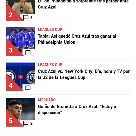
DT de Philadelphia sorprende tras perder ante
Cruz Azul
2
3
LEAGUES CUP
Tabla: Así quedó Cruz Azul tras ganar al
Philadelphia Union
3
LEAGUES CUP
Cruz Azul vs. New York City: Día, hora y TV por
la J2 de la Leagues Cup
4
MERCADO
Guiño de Brunetta a Cruz Azul: "Estoy a
disposición"
5
2