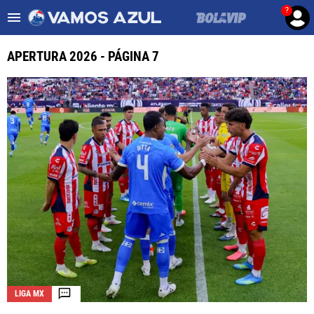
?
Es tendencia
:
Noticias Cruz Azul HOY
Posiciones Leagues Cup
APERTURA 2026 - PÁGINA 7
ULTIMAS NOTICIAS
LEAGUES CUP
LIGA MX
FEMENIL
FUERZAS BÁSICAS
MERCADO DE FICHAJES
OPINIÓN
LIGA MX