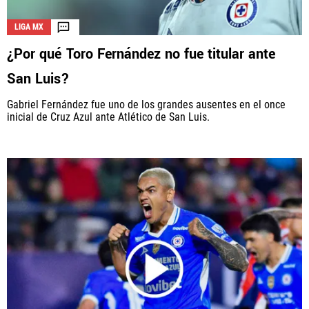
LIGA MX
¿Por qué Toro Fernández no fue titular ante
La aceptación de una de las ofertas presentadas en esta página
puede dar lugar a un pago a
Vamos Azul
. Este pago puede influir en
San Luis?
cómo y dónde aparecen los operadores de juego en la página y en el
orden en que aparecen, pero no influye en nuestras evaluaciones.
Gabriel Fernández fue uno de los grandes ausentes en el once
inicial de Cruz Azul ante Atlético de San Luis.