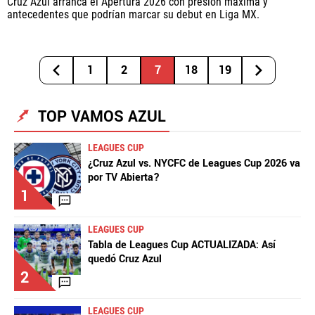
Cruz Azul arranca el Apertura 2026 con presión máxima y
antecedentes que podrían marcar su debut en Liga MX.
1
2
7
18
19
TOP VAMOS AZUL
LEAGUES CUP
¿Cruz Azul vs. NYCFC de Leagues Cup 2026 va
por TV Abierta?
1
LEAGUES CUP
Tabla de Leagues Cup ACTUALIZADA: Así
quedó Cruz Azul
2
LEAGUES CUP