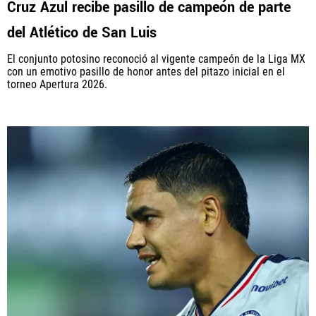
Cruz Azul recibe pasillo de campeón de parte
del Atlético de San Luis
El conjunto potosino reconoció al vigente campeón de la Liga MX
QUIENES SOMOS
|
STAFF
|
CONTACTO
con un emotivo pasillo de honor antes del pitazo inicial en el
torneo Apertura 2026.
Este portal es una sección especial del portal Bolavip.com
con información destinada a los fans del Club.
Esta sección no tiene relación alguna con el Club. Para visitar
el sitio oficial
haz click aquí
Términos y Condiciones
Políticas de Privacidad
Política Editorial
Ad Choices
Vamos Azul, al igual que Futbol Sites, es una
compañía perteneciente a Better Collective. Todos
los derechos reservados.