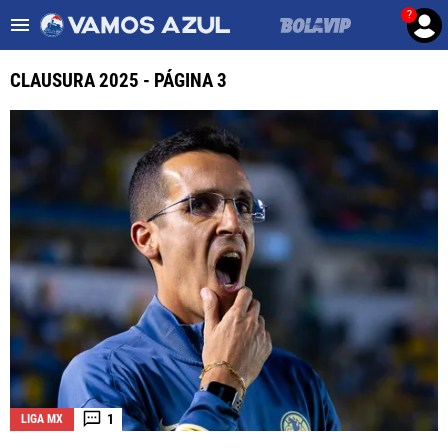
?
Es tendencia
:
Noticias Cruz Azul HOY
Cruz Azul – Filadelfia TV
CLAUSURA 2025 - PÁGINA 3
ULTIMAS NOTICIAS
LEAGUES CUP
LIGA MX
FEMENIL
FUERZAS BÁSICAS
MERCADO DE FICHAJES
OPINIÓN
1
LIGA MX