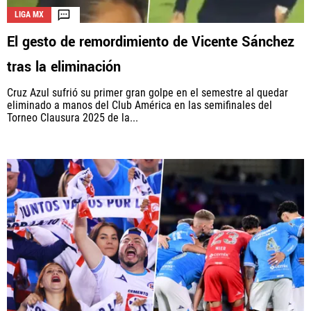
LIGA MX
El gesto de remordimiento de Vicente Sánchez
La aceptación de una de las ofertas presentadas en esta página
tras la eliminación
puede dar lugar a un pago a
Vamos Azul
. Este pago puede influir en
cómo y dónde aparecen los operadores de juego en la página y en el
Cruz Azul sufrió su primer gran golpe en el semestre al quedar
orden en que aparecen, pero no influye en nuestras evaluaciones.
eliminado a manos del Club América en las semifinales del
Torneo Clausura 2025 de la...