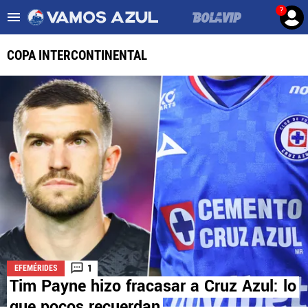
?
Es tendencia
:
Noticias Cruz Azul HOY
Cruz Azul – Filadelfia TV
COPA INTERCONTINENTAL
ULTIMAS NOTICIAS
LEAGUES CUP
LIGA MX
FEMENIL
FUERZAS BÁSICAS
MERCADO DE FICHAJES
1
EFEMÉRIDES
OPINIÓN
Tim Payne hizo fracasar a Cruz Azul: lo
que pocos recuerdan