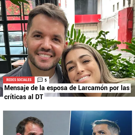
La aceptación de una de las ofertas presentadas en esta página
puede dar lugar a un pago a
Vamos Azul
. Este pago puede influir en
cómo y dónde aparecen los operadores de juego en la página y en el
orden en que aparecen, pero no influye en nuestras evaluaciones.
5
REDES SOCIALES
Mensaje de la esposa de Larcamón por las
críticas al DT