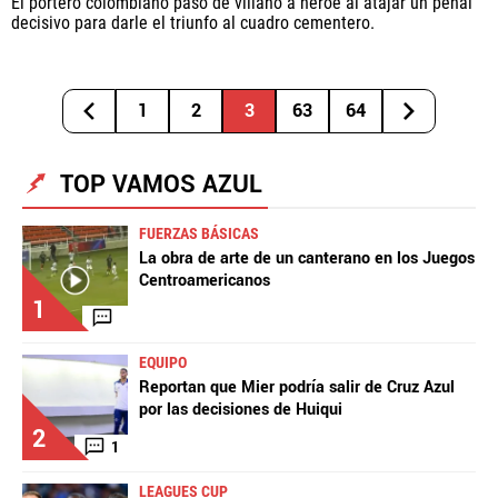
El portero colombiano pasó de villano a héroe al atajar un penal
decisivo para darle el triunfo al cuadro cementero.
1
2
3
63
64
TOP VAMOS AZUL
FUERZAS BÁSICAS
La obra de arte de un canterano en los Juegos
Centroamericanos
1
EQUIPO
Reportan que Mier podría salir de Cruz Azul
por las decisiones de Huiqui
2
1
LEAGUES CUP