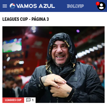
?
Es tendencia
:
Noticias Cruz Azul HOY
Cruz Azul – Filadelfia TV
LEAGUES CUP - PÁGINA 3
ULTIMAS NOTICIAS
LEAGUES CUP
LIGA MX
FEMENIL
FUERZAS BÁSICAS
MERCADO DE FICHAJES
OPINIÓN
1
LEAGUES CUP