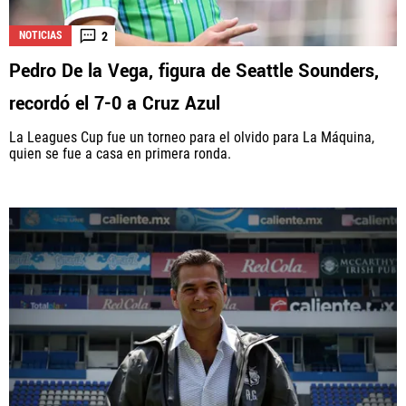
2
NOTICIAS
Pedro De la Vega, figura de Seattle Sounders,
La aceptación de una de las ofertas presentadas en esta página
puede dar lugar a un pago a
Vamos Azul
. Este pago puede influir en
recordó el 7-0 a Cruz Azul
cómo y dónde aparecen los operadores de juego en la página y en el
orden en que aparecen, pero no influye en nuestras evaluaciones.
La Leagues Cup fue un torneo para el olvido para La Máquina,
quien se fue a casa en primera ronda.