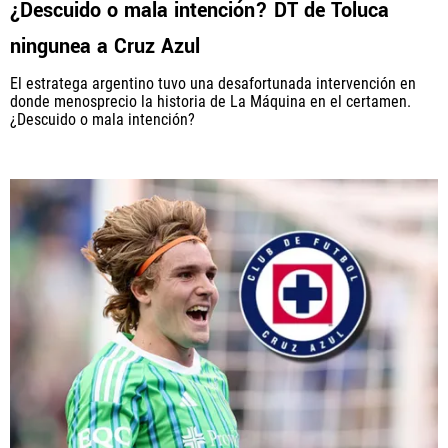
¿Descuido o mala intención? DT de Toluca
ningunea a Cruz Azul
El estratega argentino tuvo una desafortunada intervención en
QUIENES SOMOS
|
STAFF
|
CONTACTO
donde menosprecio la historia de La Máquina en el certamen.
¿Descuido o mala intención?
Este portal es una sección especial del portal Bolavip.com
con información destinada a los fans del Club.
Esta sección no tiene relación alguna con el Club. Para visitar
el sitio oficial
haz click aquí
Términos y Condiciones
Políticas de Privacidad
Política Editorial
Ad Choices
Vamos Azul, al igual que Futbol Sites, es una
compañía perteneciente a Better Collective. Todos
los derechos reservados.