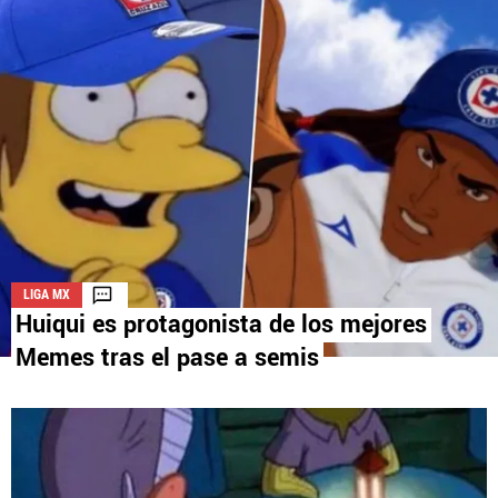
La aceptación de una de las ofertas presentadas en esta página
puede dar lugar a un pago a
Vamos Azul
. Este pago puede influir en
cómo y dónde aparecen los operadores de juego en la página y en el
orden en que aparecen, pero no influye en nuestras evaluaciones.
LIGA MX
Huiqui es protagonista de los mejores
Memes tras el pase a semis