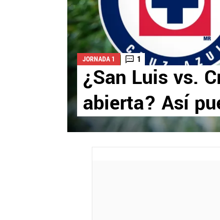
1
JORNADA 1
¿San Luis vs. C
abierta? Así pu