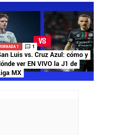
1
JORNADA 1
an Luis vs. Cruz Azul: cómo y
ónde ver EN VIVO la J1 de
Liga MX