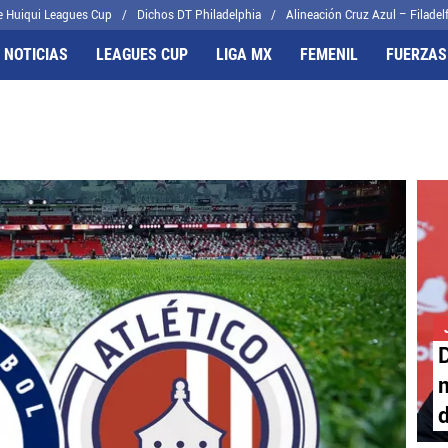
e Huiqui Leagues Cup
Dichos DT Philadelphia
Alineación Cruz Azul – Filadelf
 NOTICIAS
LEAGUES CUP
LIGA MX
FEMENIL
FUERZAS
FRENTES
CELESTES
il
Joel Huiqui
cas
Erik Lira
algo
Charly Rodríguez
D
m