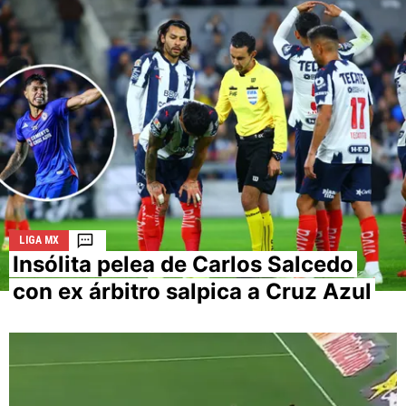
La aceptación de una de las ofertas presentadas en esta
página puede dar lugar a un pago a
Vamos Azul
. Este pago
puede influir en cómo y dónde aparecen los operadores de
juego en la página y en el orden en que aparecen, pero no
influye en nuestras evaluaciones.
LIGA MX
Insólita pelea de Carlos Salcedo
con ex árbitro salpica a Cruz Azul