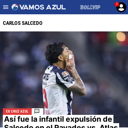
?
Es tendencia
:
Noticias Cruz Azul HOY
Cruz Azul – Filadelf
CARLOS SALCEDO
ULTIMAS NOTICIAS
LEAGUES CUP
LIGA MX
FEMENIL
FUERZAS BÁSICAS
MERCADO DE FICHAJES
EX CRUZ AZUL
OPINIÓN
Así fue la infantil expulsión de
Salcedo en el Rayados vs. Atlas