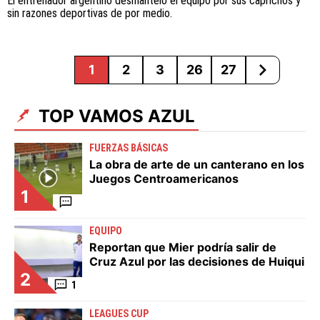
El entrenador argentino desmanteló el equipo por sus caprichos y
sin razones deportivas de por medio.
1
2
3
26
27
TOP VAMOS AZUL
FUERZAS BÁSICAS
La obra de arte de un canterano en los
Juegos Centroamericanos
1
EQUIPO
Reportan que Mier podría salir de
Cruz Azul por las decisiones de Huiqui
2
1
LEAGUES CUP