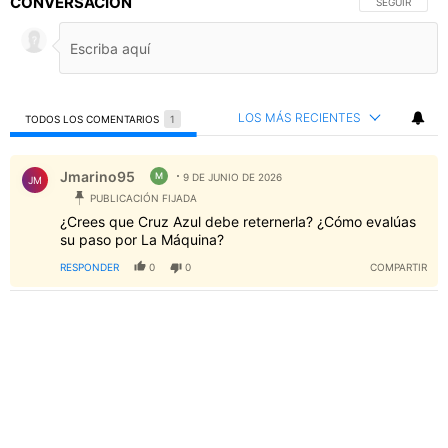
CONVERSACIÓN
SIGA ESTA C
SEGUIR
LOS MÁS RECIENTES
TODOS LOS COMENTARIOS
1
Todos los comentarios
Comentario de Jmarino95.
Jmarino95
M
9 DE JUNIO DE 2026
JM
PUBLICACIÓN FIJADA
¿Crees que Cruz Azul debe reternerla? ¿Cómo evalúas
su paso por La Máquina?
RESPONDER
0
0
COMPARTIR
PUBLICIDAD