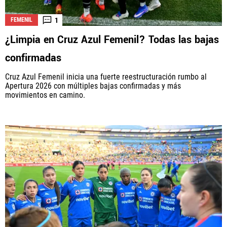
1
FEMENIL
¿Limpia en Cruz Azul Femenil? Todas las bajas
La aceptación de una de las ofertas presentadas en esta página
puede dar lugar a un pago a
Vamos Azul
. Este pago puede influir en
confirmadas
cómo y dónde aparecen los operadores de juego en la página y en el
orden en que aparecen, pero no influye en nuestras evaluaciones.
Cruz Azul Femenil inicia una fuerte reestructuración rumbo al
Apertura 2026 con múltiples bajas confirmadas y más
movimientos en camino.