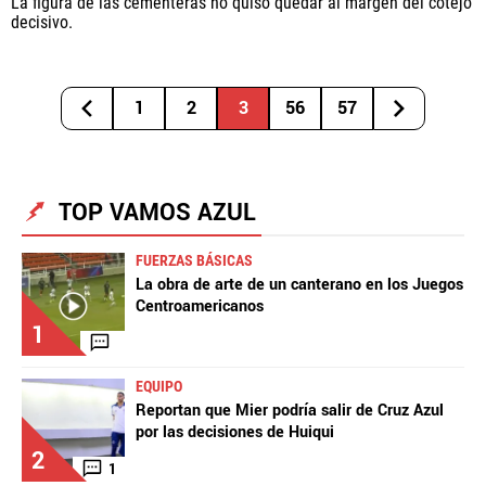
La figura de las cementeras no quiso quedar al margen del cotejo
decisivo.
1
2
3
56
57
TOP VAMOS AZUL
FUERZAS BÁSICAS
La obra de arte de un canterano en los Juegos
Centroamericanos
1
EQUIPO
Reportan que Mier podría salir de Cruz Azul
por las decisiones de Huiqui
2
1