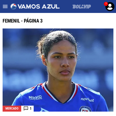
?
Es tendencia
:
Noticias Cruz Azul HOY
Cruz Azul – Filadelfia TV
FEMENIL - PÁGINA 3
ULTIMAS NOTICIAS
LEAGUES CUP
LIGA MX
FEMENIL
FUERZAS BÁSICAS
MERCADO DE FICHAJES
OPINIÓN
1
MERCADO