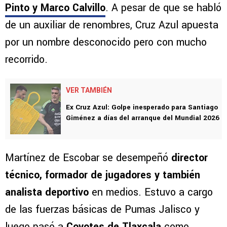
Pinto y Marco Calvillo
. A pesar de que se habló
de un auxiliar de renombres, Cruz Azul apuesta
por un nombre desconocido pero con mucho
recorrido.
VER TAMBIÉN
Ex Cruz Azul: Golpe inesperado para Santiago
Giménez a días del arranque del Mundial 2026
Martínez de Escobar se desempeñó
director
técnico, formador de jugadores y también
analista deportivo
en medios. Estuvo a cargo
de las fuerzas básicas de Pumas Jalisco y
luego pasó a
Coyotes de Tlaxcala
como