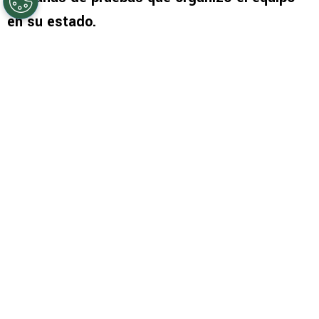
equipo en su división sub 17, luego de que
tuviera una notoria labor durante las dos
semanas de pruebas que organizó el equipo
en su estado.
PUBLICIDAD