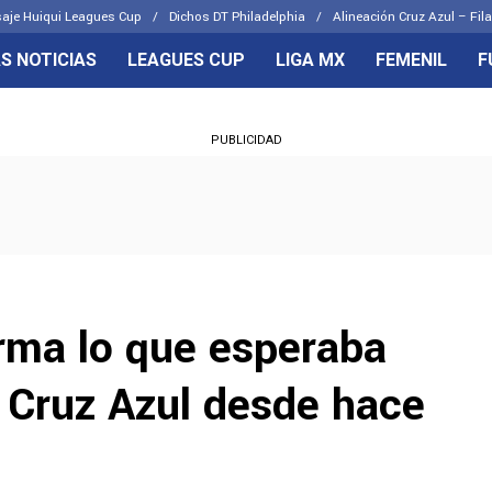
aje Huiqui Leagues Cup
Dichos DT Philadelphia
Alineación Cruz Azul – Fila
S NOTICIAS
LEAGUES CUP
LIGA MX
FEMENIL
F
OS FRENTES
CELESTES
PUBLICIDAD
emenil
Joel Huiqui
Básicas
Erik Lira
 Hidalgo
Charly Rodríguez
irma lo que esperaba
e Cruz Azul desde hace