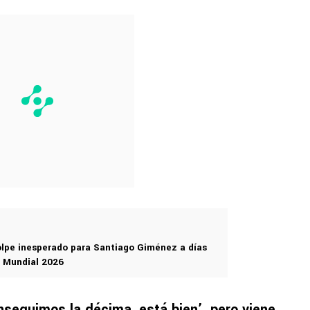
olpe inesperado para Santiago Giménez a días
l Mundial 2026
nseguimos la décima, está bien’, pero viene