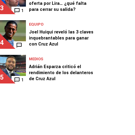
oferta por Lira… ¿qué falta
3
para cerrar su salida?
1
EQUIPO
Joel Huiqui reveló las 3 claves
inquebrantables para ganar
4
con Cruz Azul
MEDIOS
Adrián Esparza criticó el
rendimiento de los delanteros
5
de Cruz Azul
1