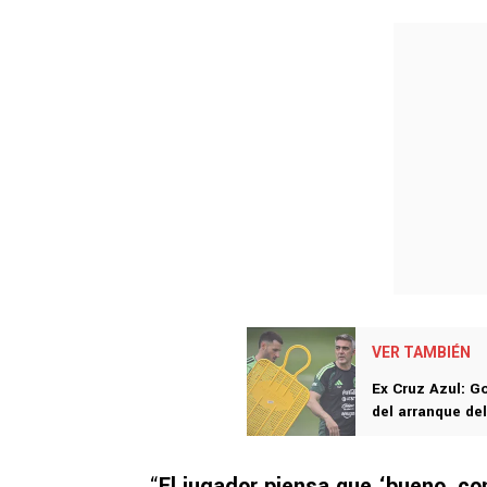
VER TAMBIÉN
Ex Cruz Azul: G
del arranque de
“
El jugador piensa que ‘bueno, co