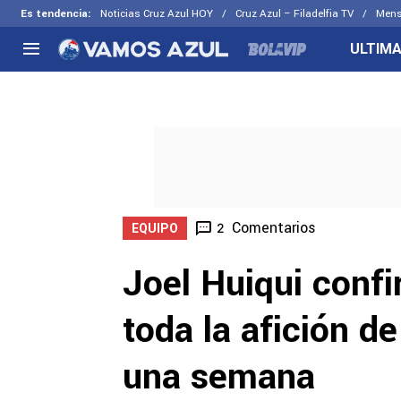
Es tendencia
:
Noticias Cruz Azul HOY
Cruz Azul – Filadelfia TV
Mens
ULTIMA
NACIONAL
FUERA DE LA LIGA
LOS OTR
Liga MX
Concachampions
Futbol F
Apertura 2026
Leagues Cup
Fuerzas 
Más noticias
EX Cruz Azul
Cruz Azul
Selección Mexicana
Comentarios
2
EQUIPO
Joel Huiqui conf
toda la afición d
una semana