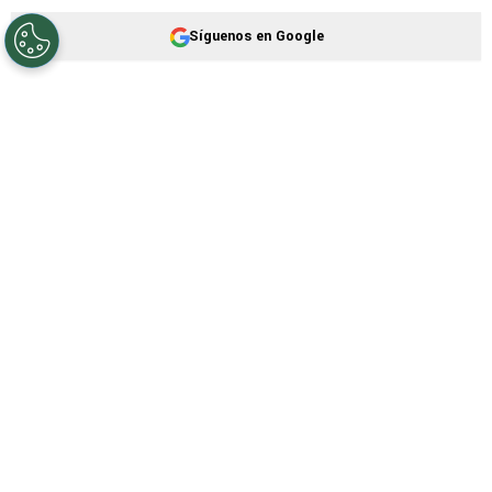
Síguenos en Google
Cruz Azul Hidalgo
sigue su camino en el
Torneo Apertura 2026
de la
Liga de Expansión
MX
. El equipo dirigido por Esteban Landazábal
buscará la primera victoria de su regreso al
certamen ante el
Club Jaiba Brava, por la
tercera jornada
.