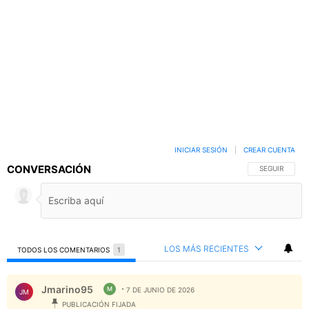
INICIAR SESIÓN
|
CREAR CUENTA
CONVERSACIÓN
SIGA ESTA C
SEGUIR
LOS MÁS RECIENTES
TODOS LOS COMENTARIOS
1
Todos los comentarios
Comentario de Jmarino95.
Jmarino95
M
7 DE JUNIO DE 2026
JM
PUBLICACIÓN FIJADA