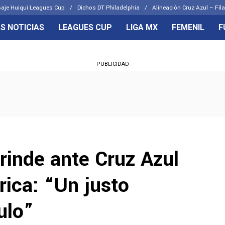
aje Huiqui Leagues Cup
Dichos DT Philadelphia
Alineación Cruz Azul – Fila
S NOTICIAS
LEAGUES CUP
LIGA MX
FEMENIL
F
OS FRENTES
CELESTES
PUBLICIDAD
emenil
Joel Huiqui
Básicas
Erik Lira
 Hidalgo
Charly Rodríguez
rinde ante Cruz Azul
rica: “Un justo
ulo”