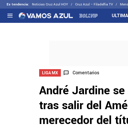
Es tendencia
:
Noticias Cruz Azul HOY
Cruz Azul – Filadelfia TV
Mens
ULTIMA
NACIONAL
FUERA DE LA LIGA
LOS OTR
Liga MX
Concachampions
Futbol F
Apertura 2026
Leagues Cup
Fuerzas 
Más noticias
EX Cruz Azul
Cruz Azul
Selección Mexicana
Comentarios
LIGA MX
André Jardine se 
tras salir del Amé
merecedor del tít