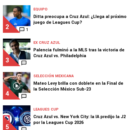
MERCADO
Novedades sobre la salida de Erik Lira de
Cruz Azul
1
1
EQUIPO
Ditta preocupa a Cruz Azul: ¿Llega al próximo
juego de Leagues Cup?
2
1
EX CRUZ AZUL
Palencia fulminó a la MLS tras la victoria de
Cruz Azul vs. Philadelphia
3
SELECCIÓN MEXICANA
Mateo Levy brilla con doblete en la Final de
la Selección México Sub-23
4