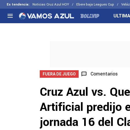
Es tendencia
:
Noticias Cruz Azul HOY
Ebere baja Leagues Cup
Veláz
ULTIMA
NACIONAL
FUERA DE LA LIGA
LOS OTR
Liga MX
Concachampions
Futbol F
Apertura 2026
Leagues Cup
Fuerzas 
Más noticias
EX Cruz Azul
Cruz Azul
Selección Mexicana
Comentarios
FUERA DE JUEGO
Cruz Azul vs. Quer
Artificial predijo 
jornada 16 del C