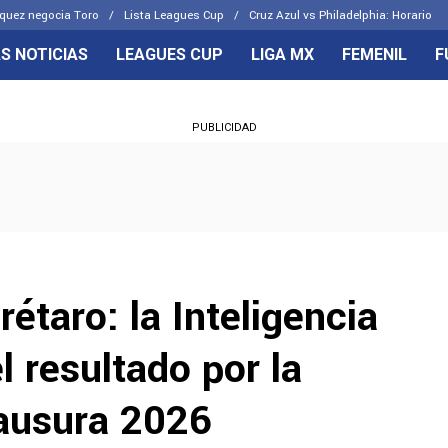
quez negocia Toro
Lista Leagues Cup
Cruz Azul vs Philadelphia: Horario
S NOTICIAS
LEAGUES CUP
LIGA MX
FEMENIL
F
OS FRENTES
CELESTES
PUBLICIDAD
emenil
Joel Huiqui
Básicas
Erik Lira
 Hidalgo
Charly Rodríguez
étaro: la Inteligencia
el resultado por la
lausura 2026