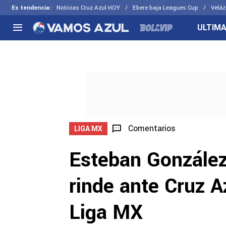
Es tendencia
:
Noticias Cruz Azul HOY
Ebere baja Leagues Cup
Veláz
ULTIMA
NACIONAL
FUERA DE LA LIGA
LOS OTR
Liga MX
Concachampions
Futbol F
Apertura 2026
Leagues Cup
Fuerzas 
Más noticias
EX Cruz Azul
Cruz Azul
Selección Mexicana
Comentarios
LIGA MX
Esteban González
rinde ante Cruz A
Liga MX