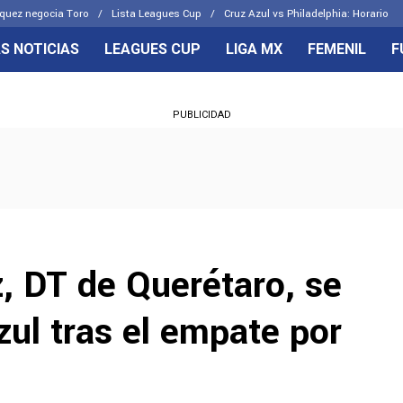
quez negocia Toro
Lista Leagues Cup
Cruz Azul vs Philadelphia: Horario
S NOTICIAS
LEAGUES CUP
LIGA MX
FEMENIL
F
OS FRENTES
CELESTES
PUBLICIDAD
emenil
Joel Huiqui
Básicas
Erik Lira
 Hidalgo
Charly Rodríguez
, DT de Querétaro, se
zul tras el empate por