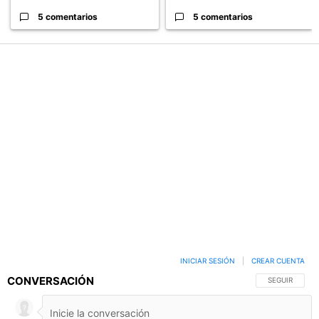
Cruz Azul 2-3 Atlante: goles,
Revelan un detalle clave en
videos y resumen por la J...
la negociación con el Toro ...
5 comentarios
5 comentarios
PUBLICIDAD