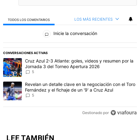
INICIAR SESIÓN
|
CREAR CUENTA
CONVERSACIÓN
SIGA ESTA C
SEGUIR
LOS MÁS RECIENTES
TODOS LOS COMENTARIOS
Todos los comentarios
Inicie la conversación
PUBLICIDAD
CONVERSACIONES ACTIVAS
Este listado muestra los artículos con más comentarios en los último
Un artículo de tendencia con el título "Cruz Azul 2-3 Atlante: gol
Cruz Azul 2-3 Atlante: goles, videos y resumen por la
Jornada 3 del Torneo Apertura 2026
5