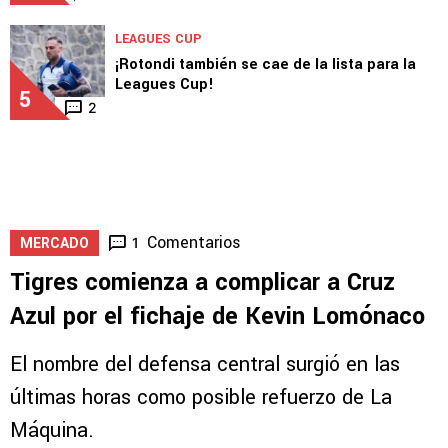
EXCLUSIVA
Era fan de Boca, se hizo de Cruz Azul y hoy
es su DJ: "Mi papá eligió"
4
LEAGUES CUP
¡Rotondi también se cae de la lista para la
Leagues Cup!
5
2
Comentarios
1
MERCADO
Tigres comienza a complicar a Cruz
Azul por el fichaje de Kevin Lomónaco