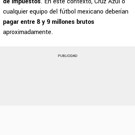
Independiente pretende embolsar por Kevin
Lomónaco unos
6.5 millones de dólares libres
de impuestos
. En este contexto, Cruz Azul o
cualquier equipo del fútbol mexicano deberían
pagar entre 8 y 9 millones brutos
aproximadamente.
PUBLICIDAD