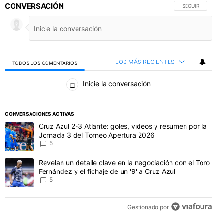
CONVERSACIÓN
SIGA ESTA C
SEGUIR
LOS MÁS RECIENTES
TODOS LOS COMENTARIOS
Todos los comentarios
Inicie la conversación
PUBLICIDAD
CONVERSACIONES ACTIVAS
Este listado muestra los artículos con más comentarios en los último
Un artículo de tendencia con el título "Cruz Azul 2-3 Atlante: gol
Cruz Azul 2-3 Atlante: goles, videos y resumen por la
Jornada 3 del Torneo Apertura 2026
5
Un artículo de tendencia con el título "Revelan un detalle clave en 
Revelan un detalle clave en la negociación con el Toro
Fernández y el fichaje de un '9' a Cruz Azul