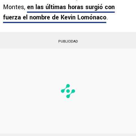
posibles bajas de Gonzalo Piovi o Willer Ditta,
La Máquina va en busca de un zaguero
. Y
cuando muchos cañones apuntaban a César
Montes,
en las últimas horas surgió con
fuerza el nombre de
Kevin Lomónaco
.
PUBLICIDAD