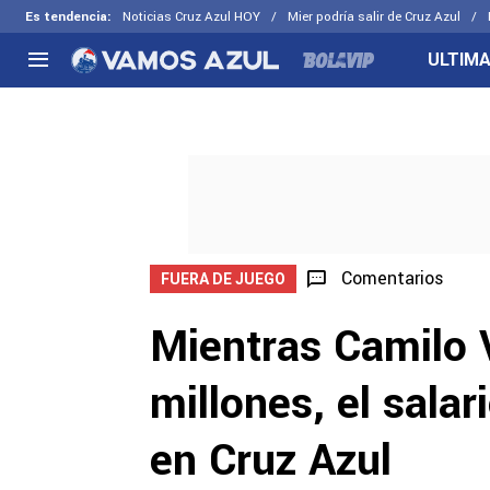
Es tendencia
:
Noticias Cruz Azul HOY
Mier podría salir de Cruz Azul
ULTIMA
NACIONAL
FUERA DE LA LIGA
LOS OTR
Liga MX
Concachampions
Futbol F
Apertura 2026
Leagues Cup
Fuerzas 
Más noticias
EX Cruz Azul
Cruz Azul
Selección Mexicana
Comentarios
FUERA DE JUEGO
Mientras Camilo 
millones, el sala
en Cruz Azul