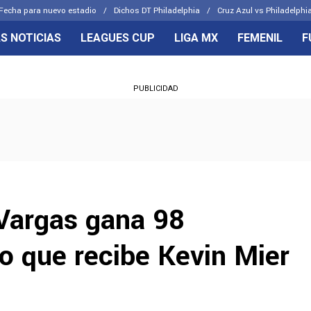
Fecha para nuevo estadio
Dichos DT Philadelphia
Cruz Azul vs Philadelphia
S NOTICIAS
LEAGUES CUP
LIGA MX
FEMENIL
F
OS FRENTES
CELESTES
PUBLICIDAD
emenil
Joel Huiqui
Básicas
Erik Lira
 Hidalgo
Charly Rodríguez
Vargas gana 98
rio que recibe Kevin Mier