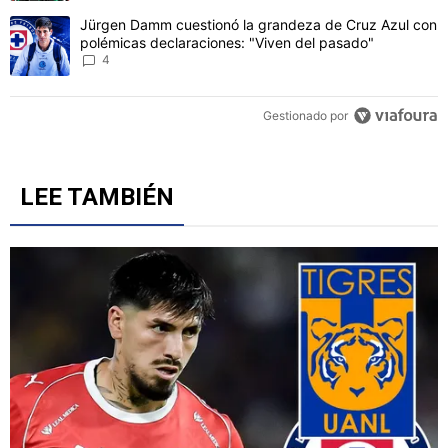
CONVERSACIONES ACTIVAS
Este listado muestra los artículos con más comentarios en los último
Un artículo de tendencia con el título "Erik Lira habría rechazado l
Erik Lira habría rechazado los 'Petrodólares' pese a
que Cruz Azul aceptó la oferta de Al Jazira
4
Un artículo de tendencia con el título "Jürgen Damm cuestionó la 
Jürgen Damm cuestionó la grandeza de Cruz Azul con
polémicas declaraciones: "Viven del pasado"
4
Gestionado por
LEE TAMBIÉN