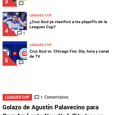
LEAGUES CUP
Huiqui reveló novedades de Rotondi y del
futuro de Lira en Cruz Azul
3
LEAGUES CUP
¿Cruz Azul ya clasificó a los playoffs de la
Leagues Cup?
4
1
LEAGUES CUP
Cruz Azul vs. Chicago Fire: Día, hora y canal
de TV
5