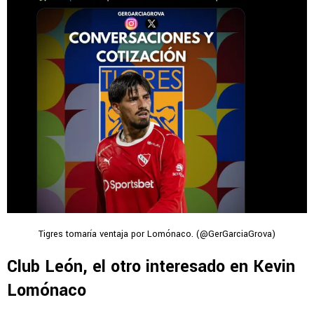
Tigres tomaría ventaja por Lomónaco. (@GerGarciaGrova)