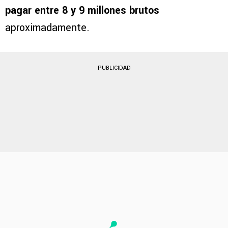
Lomónaco unos
6.5 millones de dólares libres
de impuestos
. En este contexto, Cruz Azul o
cualquier equipo del fútbol mexicano deberían
pagar entre 8 y 9 millones brutos
aproximadamente.
PUBLICIDAD