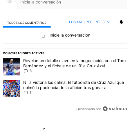
LOS MÁS RECIENTES
TODOS LOS COMENTARIOS
Todos los comentarios
Inicie la conversación
PUBLICIDAD
CONVERSACIONES ACTIVAS
Este listado muestra los artículos con más comentarios en los último
Un artículo de tendencia con el título "Revelan un detalle clave en 
Revelan un detalle clave en la negociación con el Toro
Fernández y el fichaje de un '9' a Cruz Azul
6
Un artículo de tendencia con el título "Ni la victoria los calma: El 
Ni la victoria los calma: El futbolista de Cruz Azul que
colmó la paciencia de la afición tras ganar al
Philadelphia
1