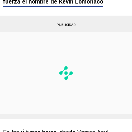
cuando muchos cañones apuntaban a César
Montes,
en las últimas horas surgió con
fuerza el nombre de
Kevin Lomónaco
.
PUBLICIDAD