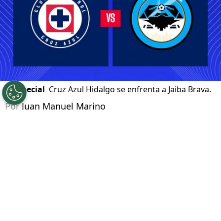
©
Especial
Cruz Azul Hidalgo se enfrenta a Jaiba Brava.
Por
Juan Manuel Marino
Síguenos en Google
Cruz Azul Hidalgo
sigue su camino en el
Torneo Apertura 2026
de la
Liga de Expansión
MX
. El equipo dirigido por Esteban Landazábal