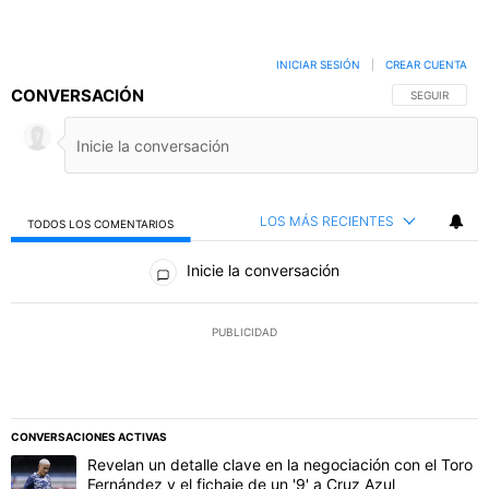
INICIAR SESIÓN
|
CREAR CUENTA
CONVERSACIÓN
SIGA ESTA C
SEGUIR
LOS MÁS RECIENTES
TODOS LOS COMENTARIOS
Todos los comentarios
Inicie la conversación
PUBLICIDAD
CONVERSACIONES ACTIVAS
Este listado muestra los artículos con más comentarios en los último
Un artículo de tendencia con el título "Revelan un detalle clave en 
Revelan un detalle clave en la negociación con el Toro
Fernández y el fichaje de un '9' a Cruz Azul