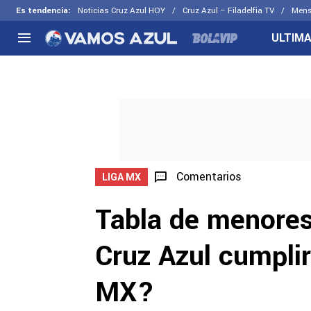
Es tendencia
:
Noticias Cruz Azul HOY
Cruz Azul – Filadelfia TV
Mens
ULTIMA
NACIONAL
FUERA DE LA LIGA
LOS OTR
Liga MX
Concachampions
Futbol F
Apertura 2026
Leagues Cup
Fuerzas 
Más noticias
EX Cruz Azul
Cruz Azul
Selección Mexicana
Comentarios
LIGA MX
Tabla de menores
Cruz Azul cumplir
MX?