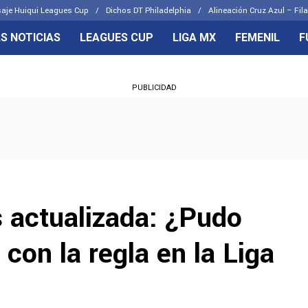
aje Huiqui Leagues Cup
Dichos DT Philadelphia
Alineación Cruz Azul – Fila
S NOTICIAS
LEAGUES CUP
LIGA MX
FEMENIL
F
OS FRENTES
CELESTES
PUBLICIDAD
emenil
Joel Huiqui
Básicas
Erik Lira
 Hidalgo
Charly Rodríguez
 actualizada: ¿Pudo
 con la regla en la Liga