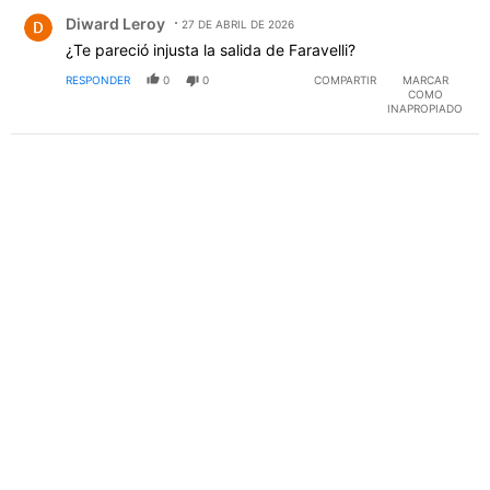
Comentario de Diward Leroy.
Diward Leroy
27 DE ABRIL DE 2026
¿Te pareció injusta la salida de Faravelli?
RESPONDER
0
0
COMPARTIR
MARCAR
COMO
INAPROPIADO
PUBLICIDAD