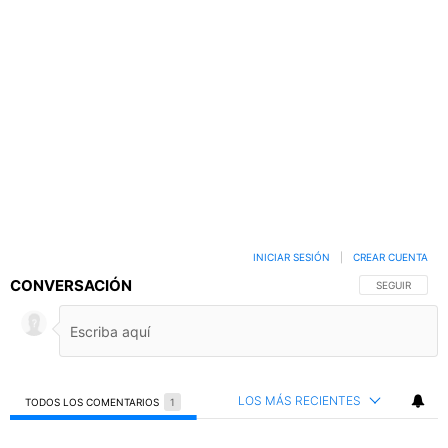
INICIAR SESIÓN
|
CREAR CUENTA
CONVERSACIÓN
SIGA ESTA C
SEGUIR
LOS MÁS RECIENTES
TODOS LOS COMENTARIOS
1
Todos los comentarios