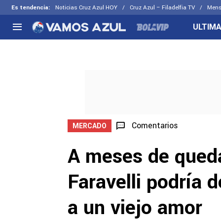
Es tendencia
:
Noticias Cruz Azul HOY
Cruz Azul – Filadelfia TV
Mens
ULTIMA
NACIONAL
FUERA DE LA LIGA
LOS OTR
Liga MX
Concachampions
Futbol F
Apertura 2026
Leagues Cup
Fuerzas 
Más noticias
EX Cruz Azul
Cruz Azul
Selección Mexicana
Comentarios
MERCADO
A meses de queda
Faravelli podría 
a un viejo amor