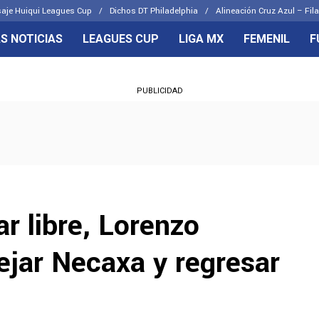
aje Huiqui Leagues Cup
Dichos DT Philadelphia
Alineación Cruz Azul – Fila
S NOTICIAS
LEAGUES CUP
LIGA MX
FEMENIL
F
OS FRENTES
CELESTES
PUBLICIDAD
emenil
Joel Huiqui
Básicas
Erik Lira
 Hidalgo
Charly Rodríguez
r libre, Lorenzo
dejar Necaxa y regresar