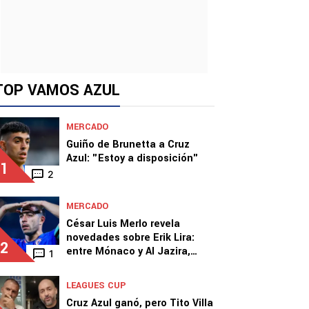
TOP VAMOS AZUL
MERCADO
Guiño de Brunetta a Cruz
Azul: "Estoy a disposición"
1
2
MERCADO
César Luis Merlo revela
novedades sobre Erik Lira:
2
entre Mónaco y Al Jazira,
1
Cruz Azul espera
LEAGUES CUP
Cruz Azul ganó, pero Tito Villa