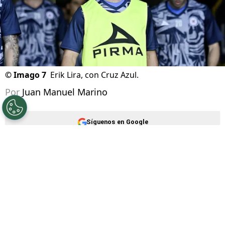
©
Imago 7
Erik Lira, con Cruz Azul.
Por
Juan Manuel Marino
Síguenos en Google
Cruz Azul se prepara para el inicio de su
participación en la
Leagues Cup 2026
, uno de
los grandes objetivos para este semestre. Y
mientras tanto, la situación de
Erik Lira
sigue