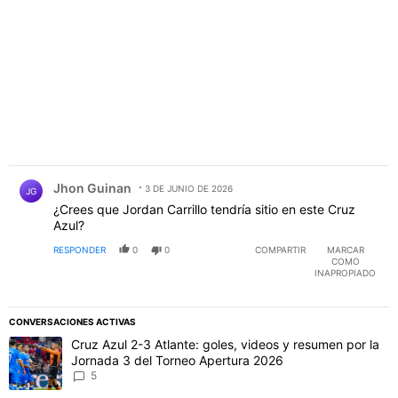
PUBLICIDAD
Comentario de Jhon Guinan.
Jhon Guinan
3 DE JUNIO DE 2026
JG
¿Crees que Jordan Carrillo tendría sitio en este Cruz
Azul?
RESPONDER
0
0
COMPARTIR
MARCAR
COMO
INAPROPIADO
CONVERSACIONES ACTIVAS
Este listado muestra los artículos con más comentarios en los último
Un artículo de tendencia con el título "Cruz Azul 2-3 Atlante: gol
Cruz Azul 2-3 Atlante: goles, videos y resumen por la
Jornada 3 del Torneo Apertura 2026
5