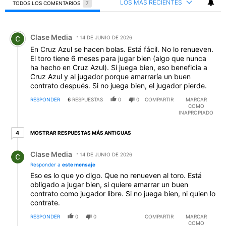
LOS MÁS RECIENTES
TODOS LOS COMENTARIOS
7
Todos los comentarios
Comentario de Clase Media.
Clase Media
14 DE JUNIO DE 2026
En Cruz Azul se hacen bolas. Está fácil. No lo renueven.
El toro tiene 6 meses para jugar bien (algo que nunca
ha hecho en Cruz Azul). Si juega bien, eso beneficia a
Cruz Azul y al jugador porque amarraría un buen
contrato después. Si no juega bien, el jugador pierde.
RESPONDER
6
RESPUESTAS
0
0
COMPARTIR
MARCAR
COMO
INAPROPIADO
4 respuestas más antiguas
MOSTRAR RESPUESTAS MÁS ANTIGUAS
4
Respuesta de Clase Media.
Clase Media
14 DE JUNIO DE 2026
Responder a
este mensaje
Eso es lo que yo digo. Que no renueven al toro. Está
obligado a jugar bien, si quiere amarrar un buen
contrato como jugador libre. Si no juega bien, ni quien lo
contrate.
RESPONDER
0
0
COMPARTIR
MARCAR
COMO