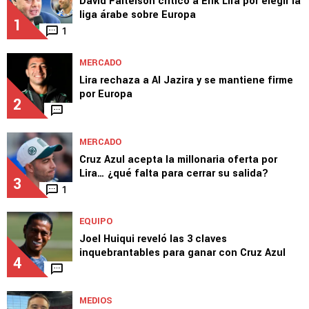
David Faitelson criticó a Erik Lira por elegir la
liga árabe sobre Europa
1
1
MERCADO
Lira rechaza a Al Jazira y se mantiene firme
por Europa
2
MERCADO
Cruz Azul acepta la millonaria oferta por
Lira… ¿qué falta para cerrar su salida?
3
1
EQUIPO
Joel Huiqui reveló las 3 claves
inquebrantables para ganar con Cruz Azul
4
MEDIOS