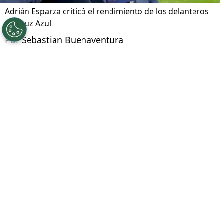
Adrián Esparza criticó el rendimiento de los delanteros
de Cruz Azul
Por
Sebastian Buenaventura
Síguenos en Google
Luego de tres partido por el Apertura 2026,
ahora
Cruz Azul
está afrontando la
Leagues
Cup
en Estados Unidos con el afán de ganar el
trofeo internacional. A la espera de
enfrentarse al New York City por la Jornada 2
,
desde lejos pareciera haber un punto flaco que
atenta con la regularidad del equipo.