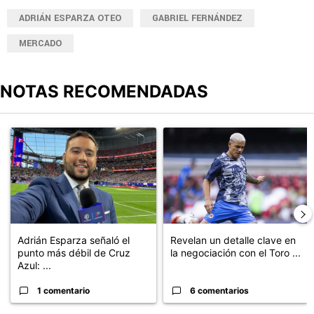
ADRIÁN ESPARZA OTEO
GABRIEL FERNÁNDEZ
MERCADO
NOTAS RECOMENDADAS
Este listado muestra los artículos con más comentarios en los últimos
Un artículo de tendencia con el título "Adrián Esparza señaló el 
Un artículo de tendencia con el t
Adrián Esparza señaló el
Revelan un detalle clave en
punto más débil de Cruz
la negociación con el Toro ...
Azul: ...
1 comentario
6 comentarios