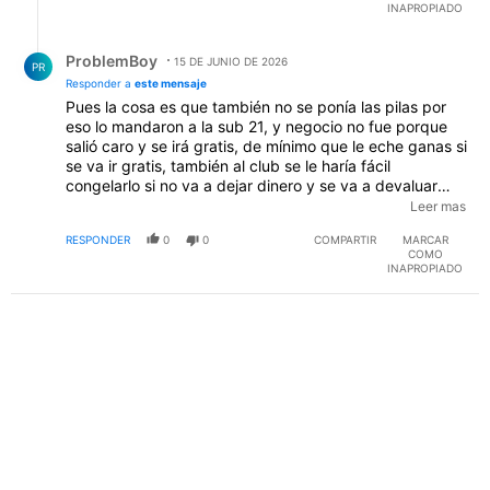
INAPROPIADO
Respuesta de ProblemBoy.
ProblemBoy
15 DE JUNIO DE 2026
PR
Responder a
este mensaje
Pues la cosa es que también no se ponía las pilas por
eso lo mandaron a la sub 21, y negocio no fue porque
salió caro y se irá gratis, de mínimo que le eche ganas si
se va ir gratis, también al club se le haría fácil
congelarlo si no va a dejar dinero y se va a devaluar
más de lo que ya está. (Por cierto que cuando se va a
Leer mas
poder chatear contigo? Esa imagen nomás deja con
RESPONDER
0
0
COMPARTIR
MARCAR
ganitas :p)
COMO
INAPROPIADO
PUBLICIDAD