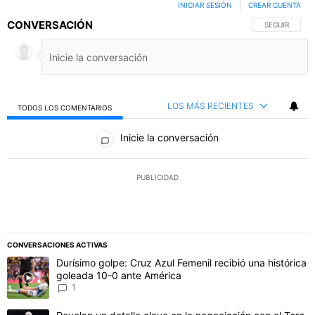
INICIAR SESIÓN
|
CREAR CUENTA
CONVERSACIÓN
SIGA ESTA C
SEGUIR
LOS MÁS RECIENTES
TODOS LOS COMENTARIOS
Todos los comentarios
Inicie la conversación
PUBLICIDAD
CONVERSACIONES ACTIVAS
Este listado muestra los artículos con más comentarios en los último
Un artículo de tendencia con el título "Durísimo golpe: Cruz Azul F
Durísimo golpe: Cruz Azul Femenil recibió una histórica
goleada 10-0 ante América
1