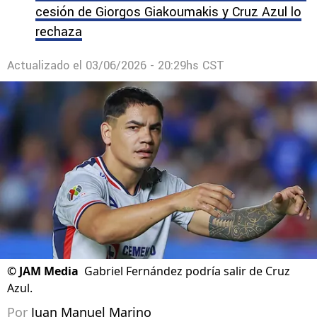
cesión de Giorgos Giakoumakis y Cruz Azul lo
rechaza
Actualizado el
03/06/2026 - 20:29hs CST
©
JAM Media
Gabriel Fernández podría salir de Cruz
Azul.
Por
Juan Manuel Marino