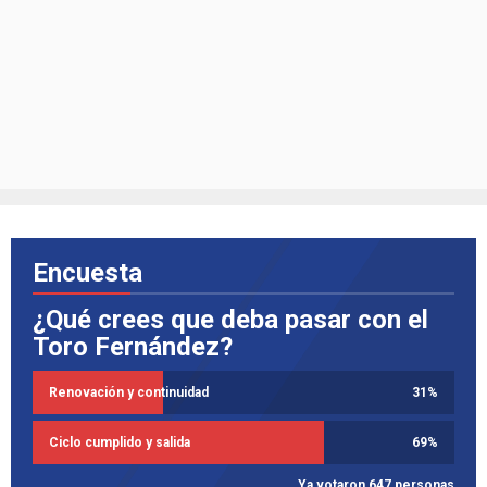
Encuesta
¿Qué crees que deba pasar con el
Toro Fernández?
Renovación y continuidad
31
%
Ciclo cumplido y salida
69
%
Ya votaron 647 personas