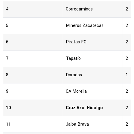
4
Correcaminos
2
5
Mineros Zacatecas
2
6
Piratas FC
2
7
Tapatío
2
8
Dorados
1
9
CA Morelia
2
10
Cruz Azul Hidalgo
2
11
Jaiba Brava
2