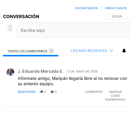
INICIAR SESIÓN
|
CREAR CUENTA
CONVERSACIÓN
SIGA ESTA C
SEGUIR
LOS MÁS RECIENTES
TODOS LOS COMENTARIOS
1
Todos los comentarios
Comentario de J. Eduardo Mercado E..
J. Eduardo Mercado E.
5 DE JUNIO DE 2026
Informate amigo, Maripán llegaría libre al no renovar con
su anterior equipo.
RESPONDER
0
0
COMPARTIR
MARCAR
COMO
INAPROPIADO