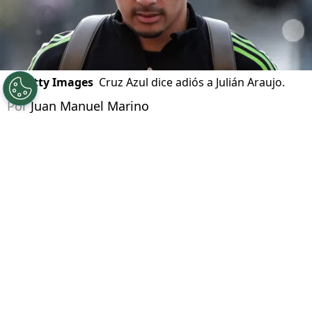
©
Getty Images
Cruz Azul dice adiós a Julián Araujo.
Por
Juan Manuel Marino
Síguenos en Google
El
mercado de fichajes
en el fútbol mexicano
está más cerca de su final, y Cruz Azul parece
haber cerrado las puertas en materia de
refuerzos. En este sentido, uno de los
jugadores que La Máquina quizo