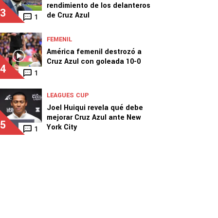
rendimiento de los delanteros
3
de Cruz Azul
1
FEMENIL
América femenil destrozó a
Cruz Azul con goleada 10-0
4
1
LEAGUES CUP
Joel Huiqui revela qué debe
mejorar Cruz Azul ante New
5
York City
1