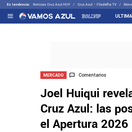
Es tendencia
:
Noticias Cruz Azul HOY
Cruz Azul – Filadelfia TV
Mens
ULTIMA
NACIONAL
FUERA DE LA LIGA
LOS OTR
Liga MX
Concachampions
Futbol F
Apertura 2026
Leagues Cup
Fuerzas 
Más noticias
EX Cruz Azul
Cruz Azul
Selección Mexicana
Comentarios
MERCADO
Joel Huiqui revel
Cruz Azul: las po
el Apertura 2026