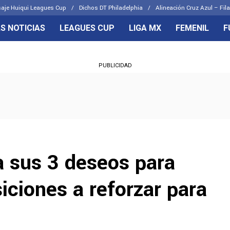
aje Huiqui Leagues Cup
Dichos DT Philadelphia
Alineación Cruz Azul – Fila
S NOTICIAS
LEAGUES CUP
LIGA MX
FEMENIL
F
OS FRENTES
CELESTES
PUBLICIDAD
emenil
Joel Huiqui
Básicas
Erik Lira
 Hidalgo
Charly Rodríguez
a sus 3 deseos para
siciones a reforzar para