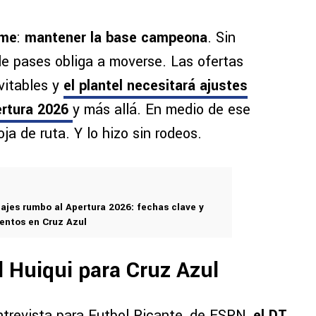
rme
:
mantener la base campeona
. Sin
de pases obliga a moverse. Las ofertas
evitables y
el plantel necesitará ajustes
ertura 2026
y más allá. En medio de ese
oja de ruta. Y lo hizo sin rodeos.
ajes rumbo al Apertura 2026: fechas clave y
entos en Cruz Azul
 Huiqui para Cruz Azul
ntrevista para Futbol Picante, de ESPN,
el DT