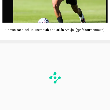
Comunicado del Bournemouth por Julián Araujo. (@afcbournemouth)