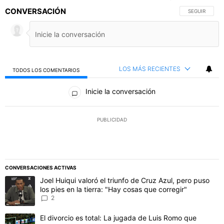
CONVERSACIÓN
SIGA ESTA C
SEGUIR
LOS MÁS RECIENTES
TODOS LOS COMENTARIOS
Todos los comentarios
Inicie la conversación
PUBLICIDAD
CONVERSACIONES ACTIVAS
Este listado muestra los artículos con más comentarios en los último
Un artículo de tendencia con el título "Joel Huiqui valoró el triunfo
Joel Huiqui valoró el triunfo de Cruz Azul, pero puso
los pies en la tierra: "Hay cosas que corregir"
2
Un artículo de tendencia con el título "El divorcio es total: La jug
El divorcio es total: La jugada de Luis Romo que