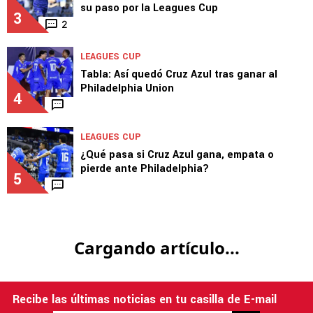
2
LEAGUES CUP
Cruz Azul pega primero y arranca con victoria
su paso por la Leagues Cup
3
2
LEAGUES CUP
Tabla: Así quedó Cruz Azul tras ganar al
Philadelphia Union
4
LEAGUES CUP
¿Qué pasa si Cruz Azul gana, empata o
pierde ante Philadelphia?
5