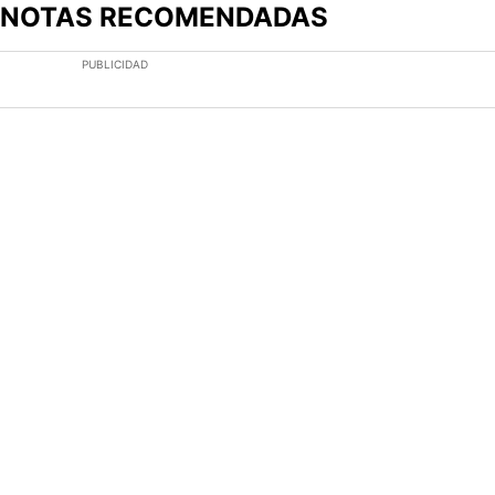
NOTAS RECOMENDADAS
Este listado muestra los artículos con más comentarios en los últimos
Un artículo de tendencia con el título "El divorcio es total: La ju
Un artículo de tendencia con el 
El divorcio es total: La
Cruz Azul 2-3 Atlante: goles,
jugada de Luis Romo que
videos y resumen por la J...
rompió...
1 comentario
5 comentarios
PUBLICIDAD