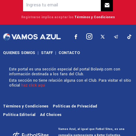
Comentarios
LIGA DE EXPANSIÓN MX
Cruz Azul Hidalgo vs. Jaiba Brava: Día,
hora y TV de la jornada 3 de la Liga de
Expansión MX
La Máquina va por su primera victoria en el
Torneo Apertura 2026 de la segunda categoría.
Dura noticia para Cruz Azul: Christian Ebere
causa baja de la Leagues Cup 2026
Javier Suárez: El regreso que ilusiona a Cruz
Azul tras su re-debut
Actualizado el
04/08/2026 - 13:02hs CST