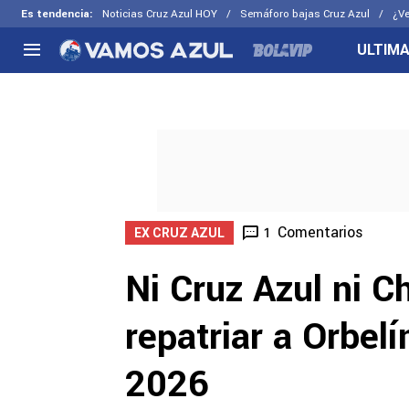
Es tendencia
:
Noticias Cruz Azul HOY
Semáforo bajas Cruz Azul
¿Ve
ULTIMA
NACIONAL
FUERA DE LA LIGA
LOS OTR
Liga MX
Concachampions
Futbol F
Apertura 2026
Leagues Cup
Fuerzas 
Más noticias
EX Cruz Azul
Cruz Azul
Selección Mexicana
Comentarios
1
EX CRUZ AZUL
Ni Cruz Azul ni C
repatriar a Orbel
2026