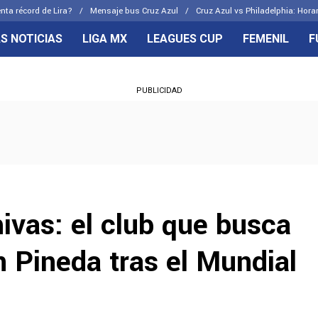
nta récord de Lira?
Mensaje bus Cruz Azul
Cruz Azul vs Philadelphia: Hora
S NOTICIAS
LIGA MX
LEAGUES CUP
FEMENIL
F
OS FRENTES
CELESTES
PUBLICIDAD
emenil
Joel Huiqui
Básicas
Erik Lira
 Hidalgo
Charly Rodríguez
hivas: el club que busca
ín Pineda tras el Mundial