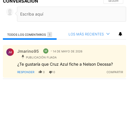
CONVERSACIÓN
SIGA ESTA C
SEGUIR
LOS MÁS RECIENTES
TODOS LOS COMENTARIOS
1
Todos los comentarios
Comentario de Jmarino95.
Jmarino95
M
14 DE MAYO DE 2026
JM
PUBLICACIÓN FIJADA
¿Te gustaría que Cruz Azul fiche a Nelson Deossa?
RESPONDER
0
0
COMPARTIR
PUBLICIDAD