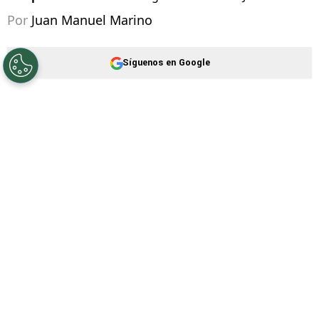
Por
Juan Manuel Marino
Síguenos en Google
Cruz Azul Hidalgo
sigue su camino en el
Torneo Apertura 2026
de la
Liga de Expansión
MX
. El equipo dirigido por Esteban Landazábal
buscará la primera victoria de su regreso al
certamen ante el
Club Jaiba Brava, por la
tercera jornada
.