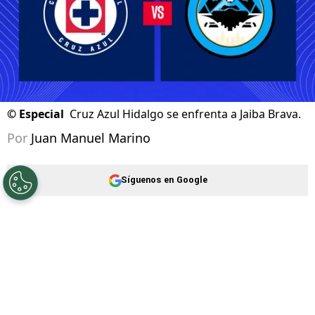
©
Especial
Cruz Azul Hidalgo se enfrenta a Jaiba Brava.
Por
Juan Manuel Marino
Síguenos en Google
Cruz Azul Hidalgo
sigue su camino en el
Torneo Apertura 2026
de la
Liga de Expansión
MX
. El equipo dirigido por Esteban Landazábal
buscará la primera victoria de su regreso al