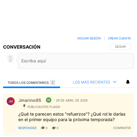
INICIAR SESIÓN
|
CREAR CUENTA
CONVERSACIÓN
SIGA ESTA C
SEGUIR
LOS MÁS RECIENTES
TODOS LOS COMENTARIOS
1
Todos los comentarios
Comentario de Jmarino95.
Jmarino95
M
29 DE ABRIL DE 2026
JM
PUBLICACIÓN FIJADA
¿Qué te parecen estos "refuerzos"? ¿Qué rol le darías
en el primer equipo para la próxima temporada?
RESPONDER
0
0
COMPARTIR