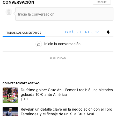
CONVERSACIÓN
SIGA ESTA C
SEGUIR
LOS MÁS RECIENTES
TODOS LOS COMENTARIOS
Todos los comentarios
Inicie la conversación
PUBLICIDAD
CONVERSACIONES ACTIVAS
Este listado muestra los artículos con más comentarios en los último
Un artículo de tendencia con el título "Durísimo golpe: Cruz Azul F
Durísimo golpe: Cruz Azul Femenil recibió una histórica
goleada 10-0 ante América
1
Un artículo de tendencia con el título "Revelan un detalle clave en 
Revelan un detalle clave en la negociación con el Toro
Fernández y el fichaje de un '9' a Cruz Azul