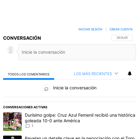
INICIAR SESIÓN
|
CREAR CUENTA
CONVERSACIÓN
SIGA ESTA C
SEGUIR
LOS MÁS RECIENTES
TODOS LOS COMENTARIOS
Todos los comentarios
Inicie la conversación
CONVERSACIONES ACTIVAS
Este listado muestra los artículos con más comentarios en los último
Un artículo de tendencia con el título "Durísimo golpe: Cruz Azul F
Durísimo golpe: Cruz Azul Femenil recibió una histórica
goleada 10-0 ante América
1
Un artículo de tendencia con el título "Revelan un detalle clave en 
Revelan un detalle clave en la negociación con el Toro