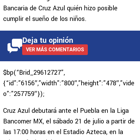
Bancaria de Cruz Azul quién hizo posible
cumplir el sueño de los niños.
Deja tu opinión
VER MÁS COMENTARIOS
$bp(“Brid_29612727”,
{“id”:”6156″,”width”:”800″,”height”:”478″,”vide
o”:”257759″});
Cruz Azul debutará ante el Puebla en la Liga
Bancomer MX, el sábado 21 de julio a partir de
las 17:00 horas en el Estadio Azteca, en la