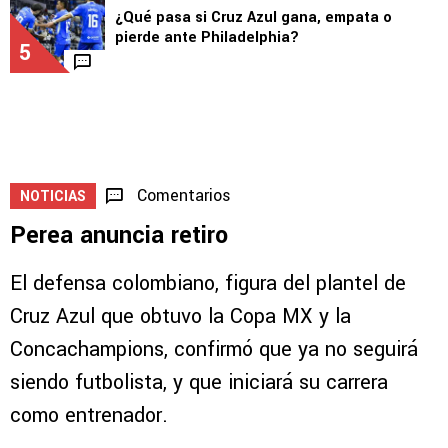
3
2
LEAGUES CUP
Tabla: Así quedó Cruz Azul tras ganar al
Philadelphia Union
4
LEAGUES CUP
¿Qué pasa si Cruz Azul gana, empata o
pierde ante Philadelphia?
5
Comentarios
NOTICIAS
Perea anuncia retiro