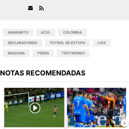
AMARANTO
AZUL
COLOMBIA
DECLARACIONES
FUTBOL DE ESTUFA
LUIS
MAQUINA
PEREA
TESTIMONIO
NOTAS RECOMENDADAS
Este listado muestra los artículos con más comentarios en los últimos
Un artículo de tendencia con el título "El divorcio es total: La ju
Un artículo de tendencia con el 