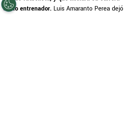
El defensa colombiano, figura del plantel de
Cruz Azul que obtuvo la Copa MX y la
Concachampions, confirmó que ya no seguirá
siendo futbolista, y que iniciará su carrera
como entrenador.
Luis Amaranto Perea dejó
una huella en cada club al que llegó. El
colombiano fue campeón con las camisetas de
Independiente Medellín, Boca Juniors, Atlético
de Madrid y Cruz Azul. Pero a los 36 años
decidió dejar la actividad, víctima de las
lesiones. “Creo que he asimilado que a lo mejor
ya llegó el fin de mi carrera”, anunció el ahora