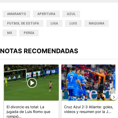
AMARANTO
APERTURA
AZUL
FUTBOL DE ESTUFA
LIGA
LUIS
MAQUINA
MX
PEREA
NOTAS RECOMENDADAS
Este listado muestra los artículos con más comentarios en los últimos
Un artículo de tendencia con el título "El divorcio es total: La ju
Un artículo de tendencia con el 
El divorcio es total: La
Cruz Azul 2-3 Atlante: goles,
jugada de Luis Romo que
videos y resumen por la J...
rompió...