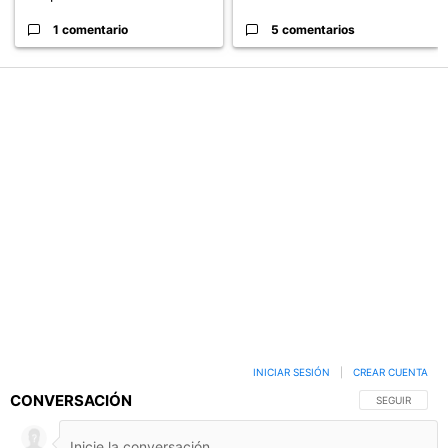
1 comentario
5 comentarios
PUBLICIDAD
INICIAR SESIÓN
|
CREAR CUENTA
CONVERSACIÓN
SIGA ESTA C
SEGUIR