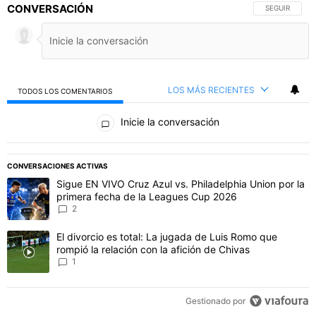
INICIAR SESIÓN
|
CREAR CUENTA
CONVERSACIÓN
SIGA ESTA C
SEGUIR
LOS MÁS RECIENTES
TODOS LOS COMENTARIOS
Todos los comentarios
Inicie la conversación
PUBLICIDAD
CONVERSACIONES ACTIVAS
Este listado muestra los artículos con más comentarios en los último
Un artículo de tendencia con el título "Sigue EN VIVO Cruz Azul vs
Sigue EN VIVO Cruz Azul vs. Philadelphia Union por la