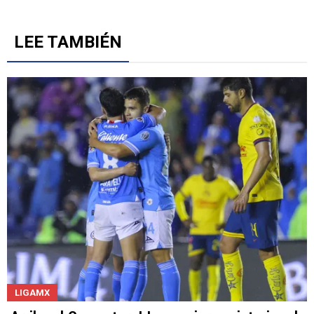
primera fecha de la Leagues Cup 2026
2
Un artículo de tendencia con el título "El divorcio es total: La jug
El divorcio es total: La jugada de Luis Romo que
rompió la relación con la afición de Chivas
1
Gestionado por
LEE TAMBIÉN