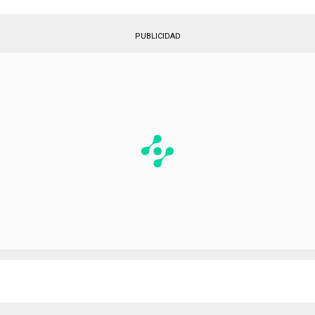
colombiano. Aesta altura uno lo que quiere es
jugar, más que otra cosa”, cerró.
PUBLICIDAD