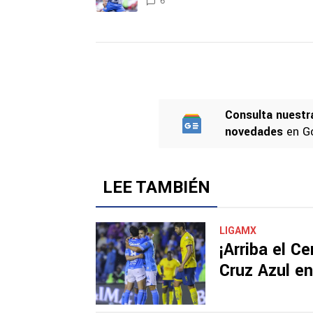
CONVERSACIONES ACTIVAS
Este listado muestra los artículos con más comen
Revelan un detalle clave en la
Un artículo de tendencia con el título "Revelan 
negociación con el Toro Fernánde
fichaje de un '9' a Cruz Azul
6
Consulta nuestr
novedades
en G
LEE TAMBIÉN
LIGAMX
¡Arriba el C