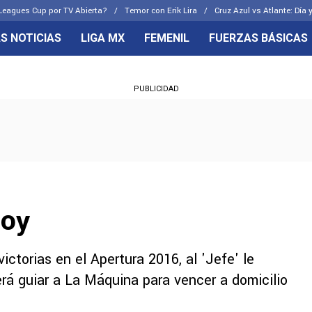
Leagues Cup por TV Abierta?
Temor con Erik Lira
Cruz Azul vs Atlante: Día 
S NOTICIAS
LIGA MX
FEMENIL
FUERZAS BÁSICAS
OS FRENTES
CELESTES
PUBLICIDAD
emenil
Joel Huiqui
Básicas
Erik Lira
 Hidalgo
Charly Rodríguez
Boy
ictorias en el Apertura 2016, al 'Jefe' le
á guiar a La Máquina para vencer a domicilio