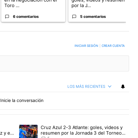
Toro ...
por la J...
6 comentarios
5 comentarios
ERSACIÓN PARA RECIBIR NOTIFICACIONES CUANDO SE PUBLIQUEN NUEVOS COMENTARIO
INICIAR SESIÓN
|
CREAR CUENTA
LOS MÁS RECIENTES
Inicie la conversación
PUBLICIDAD