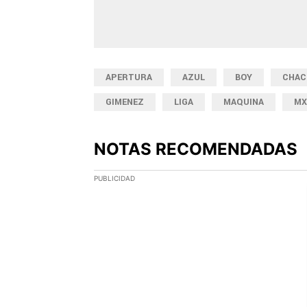
APERTURA
AZUL
BOY
CHAC
GIMENEZ
LIGA
MAQUINA
MX
NOTAS RECOMENDADAS
Este listado muestra los artículos con más comen
PUBLICIDAD