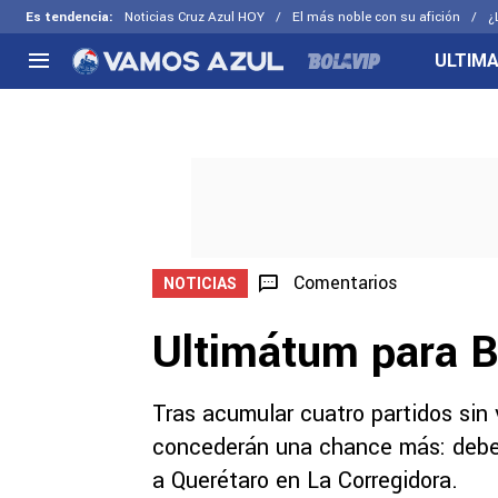
Es tendencia
:
Noticias Cruz Azul HOY
El más noble con su afición
¿
ULTIMA
NACIONAL
FUERA DE LA LIGA
LOS OTR
Liga MX
Concachampions
Futbol F
Apertura 2026
Leagues Cup
Fuerzas 
Más noticias
EX Cruz Azul
Cruz Azul
Selección Mexicana
Comentarios
NOTICIAS
Ultimátum para 
Tras acumular cuatro partidos sin v
concederán una chance más: deber
a Querétaro en La Corregidora.