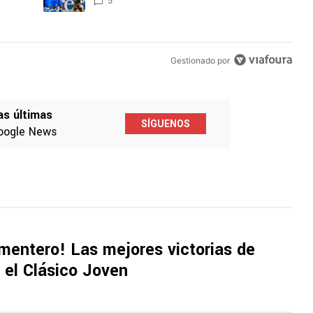
tarios en los últimos 7 días.
Cruz Azul 2-3 Atlante: goles, videos y
un detalle clave en la negociación con el Toro Fernández y el fichaje
Un artículo de tendencia con el título "Cruz Azul 2-3 Atla
z y el
resumen por la Jornada 3 del Torneo
Apertura 2026
5
Gestionado por
as últimas
SÍGUENOS
oogle News
ementero! Las mejores victorias de