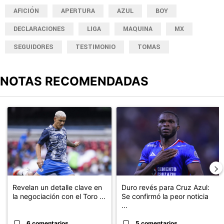
AFICIÓN
APERTURA
AZUL
BOY
DECLARACIONES
LIGA
MAQUINA
MX
SEGUIDORES
TESTIMONIO
TOMAS
NOTAS RECOMENDADAS
Este listado muestra los artículos con más comentarios en los últimos
Un artículo de tendencia con el título "Revelan un detalle clave en
Un artículo de tendencia con el t
Revelan un detalle clave en
Duro revés para Cruz Azul:
la negociación con el Toro ...
Se confirmó la peor noticia
...
6 comentarios
5 comentarios