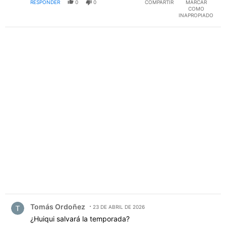
RESPONDER
0
0
COMPARTIR
MARCAR
COMO
INAPROPIADO
PUBLICIDAD
Comentario de Tomás Ordoñez.
Tomás Ordoñez
23 DE ABRIL DE 2026
¿Huiqui salvará la temporada?