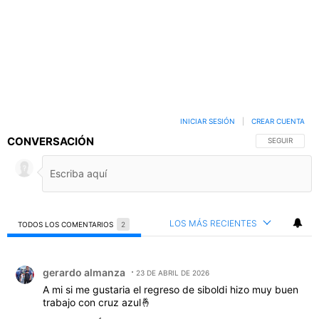
INICIAR SESIÓN
|
CREAR CUENTA
CONVERSACIÓN
SIGA ESTA C
SEGUIR
LOS MÁS RECIENTES
TODOS LOS COMENTARIOS
2
Todos los comentarios
Comentario de gerardo almanza.
gerardo almanza
23 DE ABRIL DE 2026
A mi si me gustaria el regreso de siboldi hizo muy buen
trabajo con cruz azul🤞