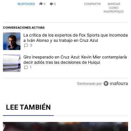
RESPONDER
0
0
COMPARTIR
MARCAR
COMO
INAPROPIADO
CONVERSACIONES ACTIVAS
Este listado muestra los artículos con más comentarios en los último
Un artículo de tendencia con el título "La crítica de los expertos 
La crítica de los expertos de Fox Sports que incomoda
a Iván Alonso y su trabajo en Cruz Azul
3
Un artículo de tendencia con el título "Giro inesperado en Cruz Azu
Giro inesperado en Cruz Azul: Kevin Mier contemplaría
decir adiós tras las decisiones de Huiqui
1
Gestionado por
LEE TAMBIÉN