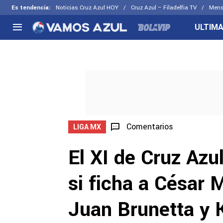
Es tendencia
:
Noticias Cruz Azul HOY
Cruz Azul – Filadelfia TV
Mens
ULTIMA
NACIONAL
FUERA DE LA LIGA
LOS OTR
Liga MX
Concachampions
Futbol F
Apertura 2026
Leagues Cup
Fuerzas 
Más noticias
EX Cruz Azul
Cruz Azul
Selección Mexicana
Comentarios
LIGA MX
El XI de Cruz Azu
si ficha a César 
Juan Brunetta y